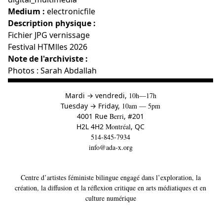
Medium :
electronicfile
Description physique :
Fichier JPG vernissage
Festival HTMlles 2026
Note de l'archiviste :
Photos : Sarah Abdallah
à
Mardi
→
vendredi,
10h—17h
to
Tuesday
→
Friday,
10am — 5pm
4001 Rue
Berri
, #201
H2L 4H2
Montréal
, QC
514-845-7934
info@ada-x.org
Centre d’artistes féministe bilingue engagé dans l’exploration, la
création, la diffusion et la réflexion critique en arts médiatiques et en
culture numérique