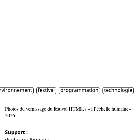
nvironnement
festival
programmation
technologie
Photos du vernissage du festival HTMlles «à l’échelle humaine»
2026
Support :
digital_multimedia