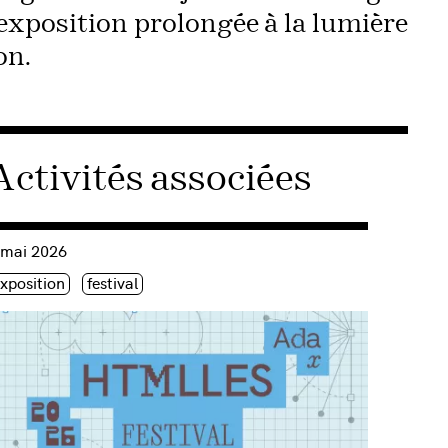
exposition prolongée à la lumière
on.
Activités associées
onsulter « HTMlles 2026 Lancement: À Échelle Humaine »
 mai 2026
iquette(s)
xposition
festival