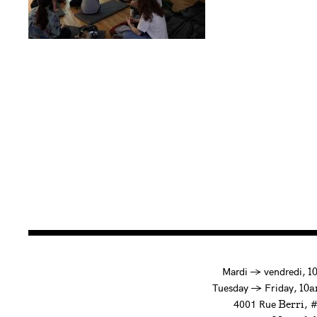
à
Mardi
→
vendredi,
1
to
Tuesday
→
Friday,
10a
4001 Rue
, 
Berri