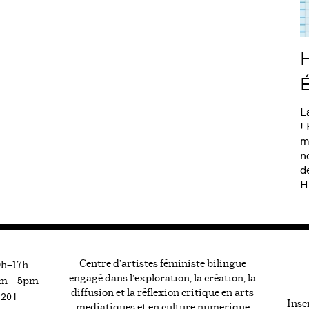
H
É
L
!
m
n
d
H
Centre d’artistes féministe bilingue
0h—17h
engagé dans l’exploration, la création, la
m — 5pm
diffusion et la réflexion critique en arts
#201
Inscr
médiatiques et en culture numérique