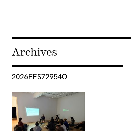
Archives
Consulter « 2026FES72954O »
2026FES72954O