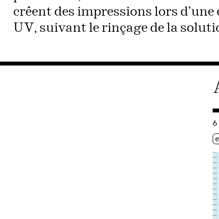
créent des impressions lors d’une 
UV, suivant le rinçage de la soluti
C
6
Ét
e