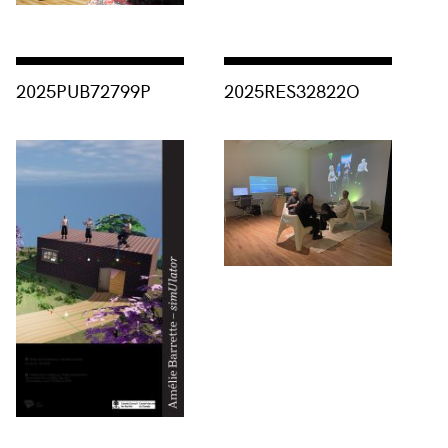
Consulter « 2025PUB72799P »
Consulter « 2025RES32822O »
2025PUB72799P
2025RES32822O