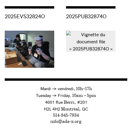
Consulter « 2025EVS32824O »
Consulter « 2025PUB32874O »
2025EVS32824O
2025PUB32874O
à
Mardi
→
vendredi,
10h—17h
to
Tuesday
→
Friday,
10am — 5pm
4001 Rue
, #201
Berri
H2L 4H2
, QC
Montréal
514-845-7934
info@ada-x.org