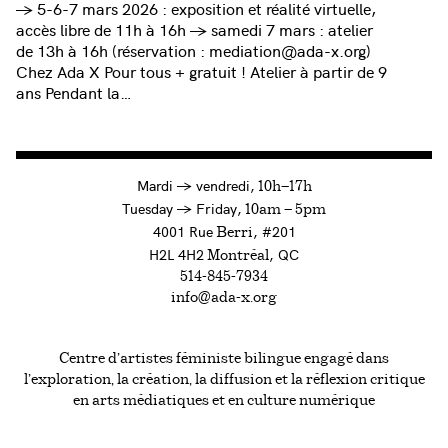
→ 5-6-7 mars 2026 : exposition et réalité virtuelle,
accès libre de 11h à 16h → samedi 7 mars : atelier
de 13h à 16h (réservation : mediation@ada-x.org)
Chez Ada X Pour tous + gratuit ! Atelier à partir de 9
ans Pendant la…
à
Mardi
→
vendredi,
10h—17h
to
Tuesday
→
Friday,
10am — 5pm
4001 Rue
, #201
Berri
H2L 4H2
, QC
Montréal
514-845-7934
info@ada-x.org
Centre d’artistes féministe bilingue engagé dans
l’exploration, la création, la diffusion et la réflexion critique
en arts médiatiques et en culture numérique