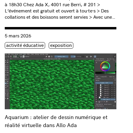
à 18h30 Chez Ada X, 4001 rue Berri, # 201 >
L’événement est gratuit et ouvert à tou·te·s > Des
collations et des boissons seront servies > Avec une…
Consulter « Aquarium : atelier de dessin numérique et réalité 
5 mars 2026
Étiquette(s)
activité éducative
exposition
Aquarium : atelier de dessin numérique et
réalité virtuelle dans Allo Ada