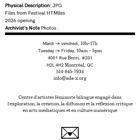
Physical Description:
JPG
Files from Festival HTMlles
2026 opening
Archivist's Note
Photos :
à
Mardi
→
vendredi,
10h—17h
to
Tuesday
→
Friday,
10am — 5pm
4001 Rue
, #201
Berri
H2L 4H2
, QC
Montréal
514-845-7934
info@ada-x.org
Centre d’artistes féministe bilingue engagé dans
l’exploration, la création, la diffusion et la réflexion critique
en arts médiatiques et en culture numérique