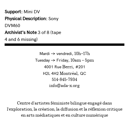
Support:
Mini DV
Physical Description:
Sony
DVM60
Archivist's Note
3 of 8 (tape
4 and 6 missing)
à
Mardi
→
vendredi,
10h—17h
to
Tuesday
→
Friday,
10am — 5pm
4001 Rue
, #201
Berri
H2L 4H2
, QC
Montréal
514-845-7934
info@ada-x.org
Centre d’artistes féministe bilingue engagé dans
l’exploration, la création, la diffusion et la réflexion critique
en arts médiatiques et en culture numérique