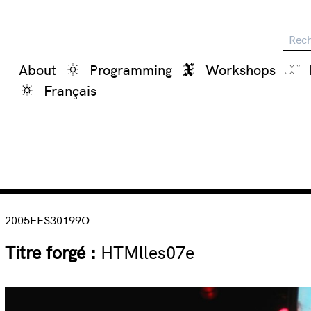
Reche
About
Programming
Workshops
Français
2005FES30199O
Titre forgé :
HTMlles07e