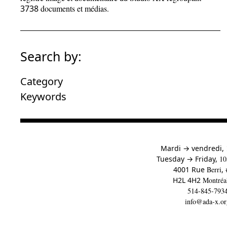
3738
documents et médias.
Search by:
Category
Keywords
à
Mardi
→
vendredi,
to
Tuesday
→
Friday,
10
4001 Rue
Berri
,
H2L 4H2
Montréa
514-845-793
info@ada-x.or