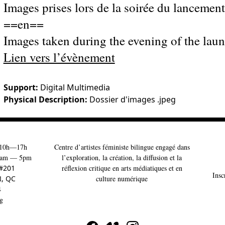
Images prises lors de la soirée du lancemen
==en==
Images taken during the evening of the lau
Lien vers l’évènement
Support:
Digital Multimedia
Physical Description:
Dossier d'images .jpeg
10h—17h
Centre d’artistes féministe bilingue engagé dans
am — 5pm
l’exploration, la création, la diffusion et la
 #201
réflexion critique en arts médiatiques et en
Insc
l
, QC
culture numérique
4
g