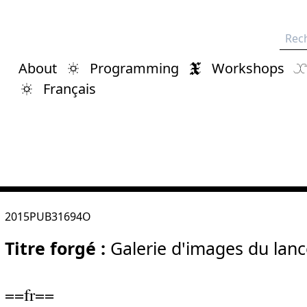
Rech
About
Programming
Workshops
Français
2015PUB31694O
Titre forgé :
Galerie d'images du lanc
==fr==