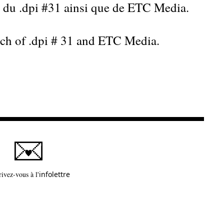
t du .dpi #31 ainsi que de ETC Media.
nch of .dpi # 31 and ETC Media.
Ce lien s'ouvrira dans une nouvelle fenêtre
rivez-vous à l'
infolettre