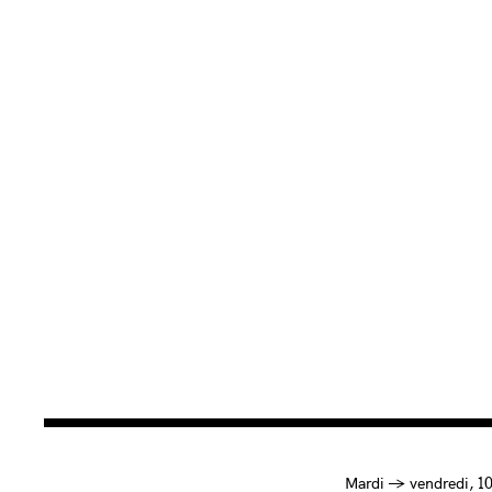
à
Mardi
→
vendredi,
1