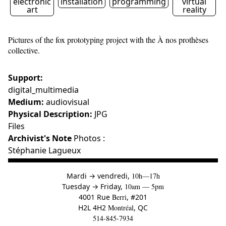
electronic
installation
programming
virtual
art
reality
Pictures of the fox prototyping project with the À nos prothèses
collective.
Support:
digital_multimedia
Medium:
audiovisual
Physical Description:
JPG
Files
Archivist's Note
Photos :
Stéphanie Lagueux
à
Mardi
→
vendredi,
10h—17h
to
Tuesday
→
Friday,
10am — 5pm
4001 Rue
Berri
, #201
H2L 4H2
Montréal
, QC
514-845-7934