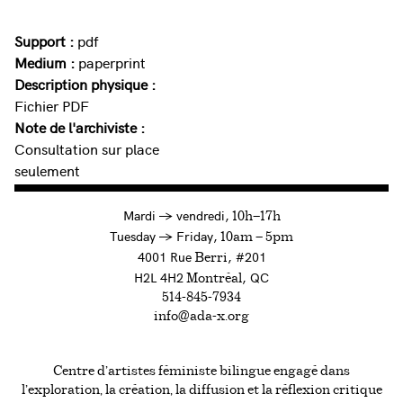
Support :
pdf
Medium :
paperprint
Description physique :
Fichier PDF
Note de l'archiviste :
Consultation sur place
seulement
à
Mardi
→
vendredi,
10h—17h
to
Tuesday
→
Friday,
10am — 5pm
4001 Rue
, #201
Berri
H2L 4H2
, QC
Montréal
514-845-7934
info@ada-x.org
Centre d’artistes féministe bilingue engagé dans
l’exploration, la création, la diffusion et la réflexion critique