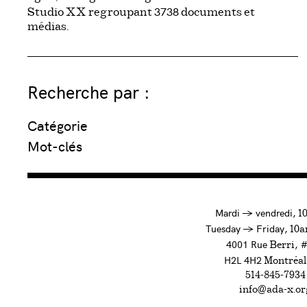
3738
Studio XX regroupant
documents et
médias.
Recherche par :
Catégorie
Mot-clés
à
Mardi
→
vendredi,
1
to
Tuesday
→
Friday,
10a
4001 Rue
, 
Berri
H2L 4H2
Montréal
514-845-7934
info@ada-x.or