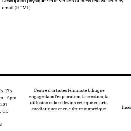
Description physique :
PDF version of press release send by
email (HTML)
Centre d’artistes féministe bilingue
0h—17h
engagé dans l’exploration, la création, la
m — 5pm
diffusion et la réflexion critique en arts
#201
Inscr
médiatiques et en culture numérique
, QC
g