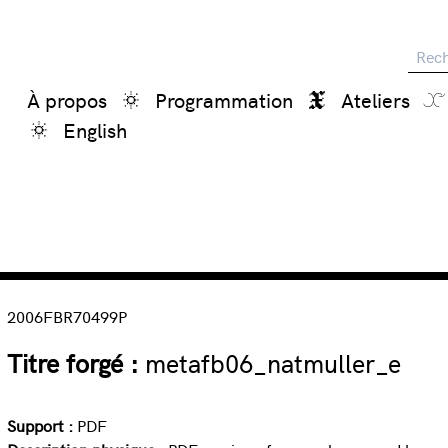
Reche
À propos
Programmation
Ateliers
English
2006FBR70499P
Titre forgé :
metafb06_natmuller_e
Support :
PDF