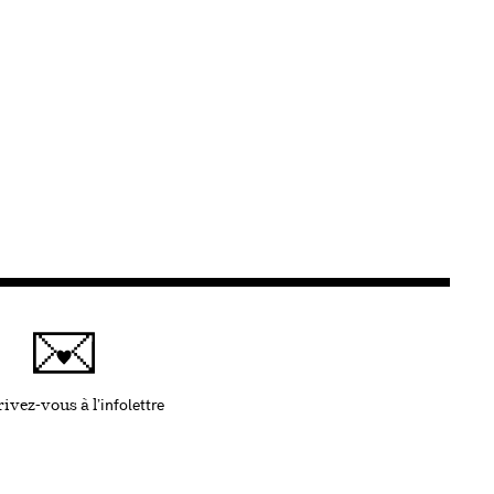
infolettre
Ce lien s'ouvrira dans une nouvelle fenêtre
ivez-vous à l'