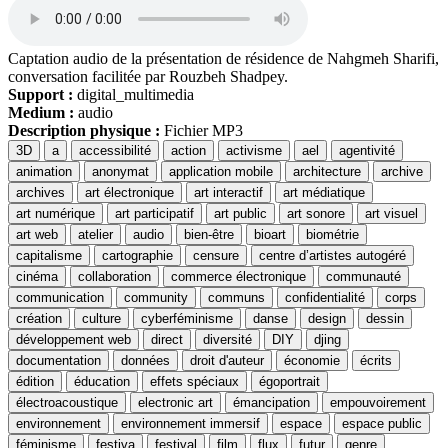
Captation audio de la présentation de résidence de Nahgmeh Sharifi,
conversation facilitée par Rouzbeh Shadpey.
Support :
digital_multimedia
Medium :
audio
Description physique :
Fichier MP3
3D
a
accessibilité
action
activisme
ael
agentivité
animation
anonymat
application mobile
architecture
archive
archives
art électronique
art interactif
art médiatique
art numérique
art participatif
art public
art sonore
art visuel
art web
atelier
audio
bien-être
bioart
biométrie
capitalisme
cartographie
censure
centre d’artistes autogéré
cinéma
collaboration
commerce électronique
communauté
communication
community
communs
confidentialité
corps
création
culture
cyberféminisme
danse
design
dessin
développement web
direct
diversité
DIY
djing
documentation
données
droit d'auteur
économie
écrits
édition
éducation
effets spéciaux
égoportrait
électroacoustique
electronic art
émancipation
empouvoirement
environnement
environnement immersif
espace
espace public
féminisme
festiva
festival
film
flux
futur
genre