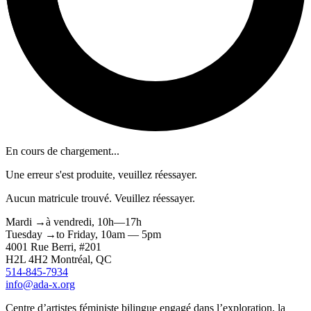
En cours de chargement...
Une erreur s'est produite, veuillez réessayer.
Aucun matricule trouvé. Veuillez réessayer.
Mardi
→
à
vendredi,
10h—17h
Tuesday
→
to
Friday,
10am — 5pm
4001 Rue
Berri
, #201
H2L 4H2
Montréal
, QC
514-845-7934
info@ada-x.org
Centre d’artistes féministe bilingue engagé dans l’exploration, la