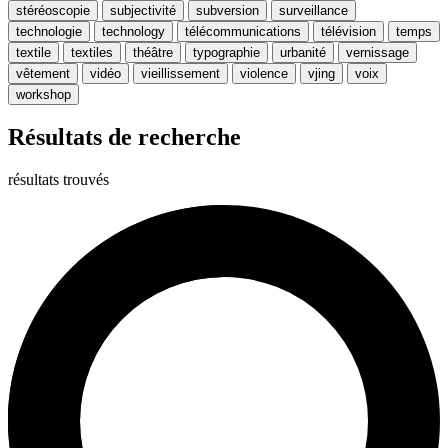
stéréoscopie
subjectivité
subversion
surveillance
technologie
technology
télécommunications
télévision
temps
textile
textiles
théâtre
typographie
urbanité
vernissage
vêtement
vidéo
vieillissement
violence
vjing
voix
workshop
Résultats de recherche
résultats trouvés