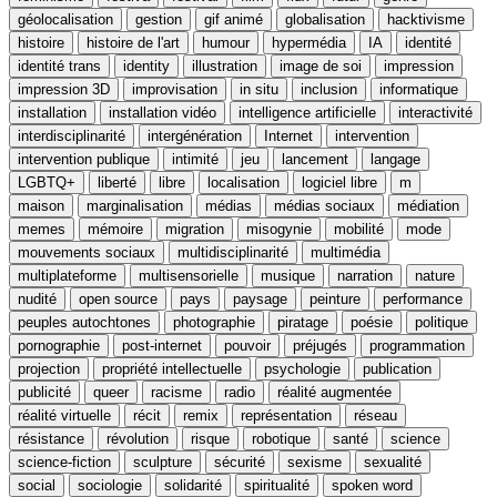
géolocalisation
gestion
gif animé
globalisation
hacktivisme
histoire
histoire de l'art
humour
hypermédia
IA
identité
identité trans
identity
illustration
image de soi
impression
impression 3D
improvisation
in situ
inclusion
informatique
installation
installation vidéo
intelligence artificielle
interactivité
interdisciplinarité
intergénération
Internet
intervention
intervention publique
intimité
jeu
lancement
langage
LGBTQ+
liberté
libre
localisation
logiciel libre
m
maison
marginalisation
médias
médias sociaux
médiation
memes
mémoire
migration
misogynie
mobilité
mode
mouvements sociaux
multidisciplinarité
multimédia
multiplateforme
multisensorielle
musique
narration
nature
nudité
open source
pays
paysage
peinture
performance
peuples autochtones
photographie
piratage
poésie
politique
pornographie
post-internet
pouvoir
préjugés
programmation
projection
propriété intellectuelle
psychologie
publication
publicité
queer
racisme
radio
réalité augmentée
réalité virtuelle
récit
remix
représentation
réseau
résistance
révolution
risque
robotique
santé
science
science-fiction
sculpture
sécurité
sexisme
sexualité
social
sociologie
solidarité
spiritualité
spoken word