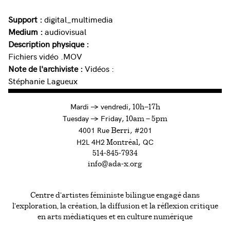
Support :
digital_multimedia
Medium :
audiovisual
Description physique :
Fichiers vidéo .MOV
Note de l'archiviste :
Vidéos :
Stéphanie Lagueux
à
Mardi
→
vendredi,
10h—17h
to
Tuesday
→
Friday,
10am — 5pm
4001 Rue
, #201
Berri
H2L 4H2
, QC
Montréal
514-845-7934
info@ada-x.org
Centre d’artistes féministe bilingue engagé dans
l’exploration, la création, la diffusion et la réflexion critique
en arts médiatiques et en culture numérique