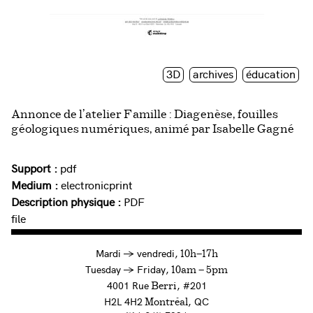
3D
archives
éducation
Annonce de l’atelier Famille : Diagenèse, fouilles
géologiques numériques, animé par Isabelle Gagné
Support :
pdf
Medium :
electronicprint
Description physique :
PDF
file
à
Mardi
→
vendredi,
10h—17h
to
Tuesday
→
Friday,
10am — 5pm
4001 Rue
, #201
Berri
H2L 4H2
, QC
Montréal