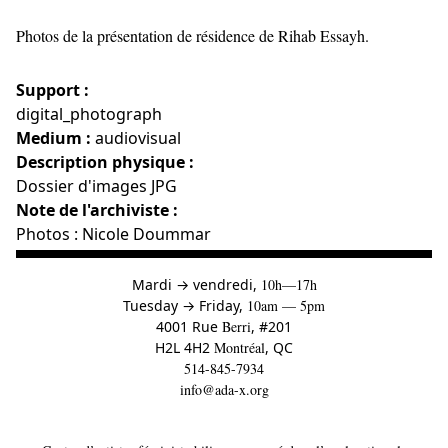
Photos de la présentation de résidence de Rihab Essayh.
Support :
digital_photograph
Medium :
audiovisual
Description physique :
Dossier d'images JPG
Note de l'archiviste :
Photos : Nicole Doummar
à
Mardi
→
vendredi,
10h—17h
to
Tuesday
→
Friday,
10am — 5pm
4001 Rue
Berri
, #201
H2L 4H2
Montréal
, QC
514-845-7934
info@ada-x.org