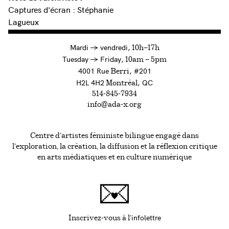
Captures d'écran : Stéphanie
Lagueux
à
Mardi
→
vendredi,
10h—17h
to
Tuesday
→
Friday,
10am — 5pm
4001 Rue
, #201
Berri
H2L 4H2
, QC
Montréal
514-845-7934
info@ada-x.org
Centre d’artistes féministe bilingue engagé dans
l’exploration, la création, la diffusion et la réflexion critique
en arts médiatiques et en culture numérique
infolettre
Ce lien s'ouvrira da
Inscrivez-vous à l'