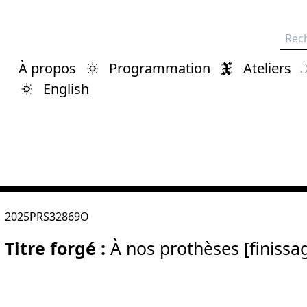
Rech
À propos
Programmation
Ateliers
English
2025PRS32869O
Titre forgé :
À nos prothèses [finissa