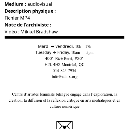
Medium :
audiovisual
Description physique :
Fichier MP4
Note de l'archiviste :
Vidéo : Mikkel Bradshaw
à
Mardi
→
vendredi,
10h—17h
to
Tuesday
→
Friday,
10am — 5pm
4001 Rue
Berri
, #201
H2L 4H2
Montréal
, QC
514-845-7934
info@ada-x.org
Centre d’artistes féministe bilingue engagé dans l’exploration, la
création, la diffusion et la réflexion critique en arts médiatiques et en
culture numérique