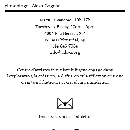
et montage : Alexa Gagnon
à
Mardi
→
vendredi,
10h—17h
to
Tuesday
→
Friday,
10am — 5pm
4001 Rue
, #201
Berri
H2L 4H2
, QC
Montréal
514-845-7934
info@ada-x.org
Centre d’artistes féministe bilingue engagé dans
l’exploration, la création, la diffusion et la réflexion critique
en arts médiatiques et en culture numérique
infolettre
Ce lien s'ouvrira da
Inscrivez-vous à l'