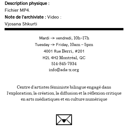
Description physique :
Fichier MP4.
Note de l'archiviste :
Video :
Vjosana Shkurti
à
Mardi
→
vendredi,
10h—17h
to
Tuesday
→
Friday,
10am — 5pm
4001 Rue
, #201
Berri
H2L 4H2
, QC
Montréal
514-845-7934
info@ada-x.org
Centre d’artistes féministe bilingue engagé dans
l’exploration, la création, la diffusion et la réflexion critique
en arts médiatiques et en culture numérique