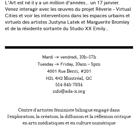
L’Art est né il y a un million d’années… un 17 janvier.
Venez interagir avec les œuvres du projet Rêverie – Virtual
Cities et voir les interventions dans les espaces urbains et
virtuels des artistes Justyna Latek et Marguerite Bromley
et de la résidente sortante du Studio XX Emily…
à
Mardi
→
vendredi,
10h—17h
to
Tuesday
→
Friday,
10am — 5pm
4001 Rue
, #201
Berri
H2L 4H2
, QC
Montréal
514-845-7934
info@ada-x.org
Centre d’artistes féministe bilingue engagé dans
l’exploration, la création, la diffusion et la réflexion critique
en arts médiatiques et en culture numérique