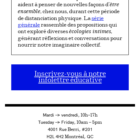
aident à penser de nouvelles façons d’
être
, chez nous, durant cette période
ensemble
de distanciation physique. La
série
générale
rassemble des propositions qui
ont exploré diverses
,
écologies intimes
générant réflexions et conversations pour
nourrir notre imaginaire collectif.
Inscrivez-vous à notre
infolettre éducative
à
Mardi
→
vendredi,
10h—17h
to
Tuesday
→
Friday,
10am — 5pm
4001 Rue
, #201
Berri
H2L 4H2
, QC
Montréal