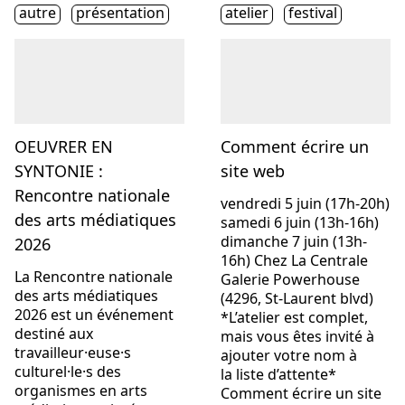
Étiquette(s)
Étiquette(s)
autre
présentation
atelier
festival
OEUVRER EN
Comment écrire un
SYNTONIE :
site web
Rencontre nationale
vendredi 5 juin (17h-20h)
des arts médiatiques
samedi 6 juin (13h-16h)
dimanche 7 juin (13h-
2026
16h) Chez La Centrale
La Rencontre nationale
Galerie Powerhouse
des arts médiatiques
(4296, St-Laurent blvd)
2026 est un événement
*L’atelier est complet,
destiné aux
mais vous êtes invité à
travailleur·euse·s
ajouter votre nom à
culturel·le·s des
la liste d’attente*
organismes en arts
Comment écrire un site