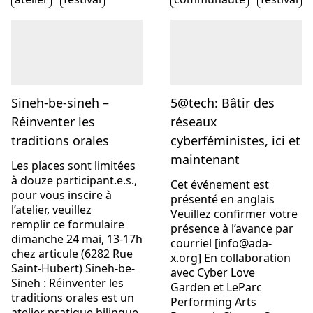
Sineh-be-sineh –
5@tech: Bâtir des
Réinventer les
réseaux
traditions orales
cyberféministes, ici et
maintenant
Les places sont limitées
à douze participant.e.s.,
Cet événement est
pour vous inscire à
présenté en anglais
l’atelier, veuillez
Veuillez confirmer votre
remplir ce formulaire
présence à l’avance par
dimanche 24 mai, 13-17h
courriel [info@ada-
chez articule (6282 Rue
x.org] En collaboration
Saint-Hubert) Sineh-be-
avec Cyber Love
Sineh : Réinventer les
Garden et LeParc
traditions orales est un
Performing Arts
atelier pratique bilingue