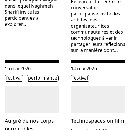
Research Cluster Cette
dans lequel Naghmeh
conversation
Sharifi invite les
participative invite des
participant·es à
artistes, des
explorer…
organisateur·ices
communautaires et des
technologues à venir
partager leurs réflexions
sur la manière dont…
Consulter « Au gré de nos corps perméables »
Consulter « Technospaces o
16 mai 2026
14 mai 2026
Étiquette(s)
Étiquette(s)
festival
performance
festival
Au gré de nos corps
Technospaces on film
perméables