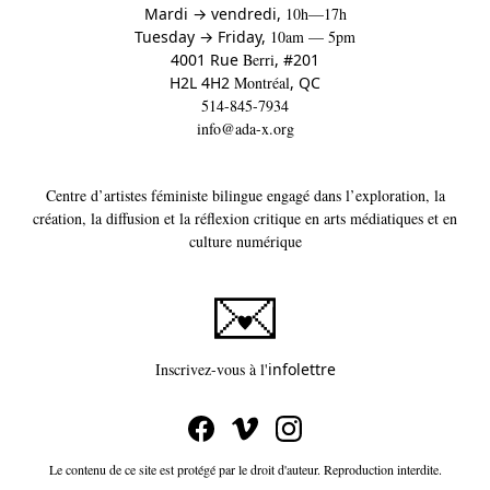
à
Mardi
→
vendredi,
10h—17h
to
Tuesday
→
Friday,
10am — 5pm
4001 Rue
Berri
, #201
H2L 4H2
Montréal
, QC
514-845-7934
info@ada-x.org
Centre d’artistes féministe bilingue engagé dans l’exploration, la
création, la diffusion et la réflexion critique en arts médiatiques et en
culture numérique
Ce lien s'ouvrira dans un
Inscrivez-vous à l'
infolettre
Le contenu de ce site est protégé par le droit d'auteur. Reproduction interdite.