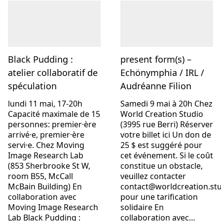
Black Pudding :
present form(s) –
atelier collaboratif de
Echönymphia / IRL /
spéculation
Audréanne Filion
lundi 11 mai, 17-20h
Samedi 9 mai à 20h Chez
Capacité maximale de 15
World Creation Studio
personnes: premier·ère
(3995 rue Berri) Réserver
arrivé·e, premier·ère
votre billet ici Un don de
servi·e. Chez Moving
25 $ est suggéré pour
Image Research Lab
cet événement. Si le coût
(853 Sherbrooke St W,
constitue un obstacle,
room B55, McCall
veuillez contacter
McBain Building) En
contact@worldcreation.st
collaboration avec
pour une tarification
Moving Image Research
solidaire En
Lab Black Pudding :
collaboration avec…