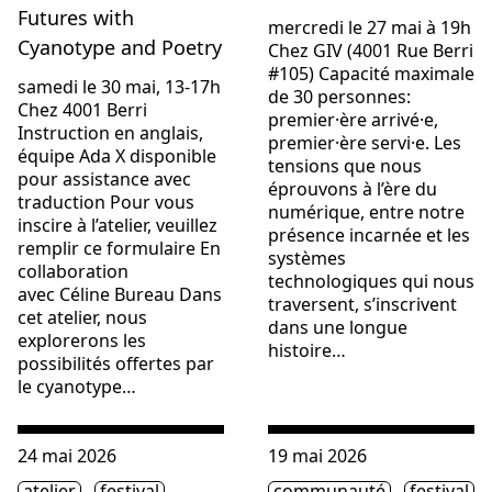
Futures with
mercredi le 27 mai à 19h
Cyanotype and Poetry
Chez GIV (4001 Rue Berri
#105) Capacité maximale
samedi le 30 mai, 13-17h
de 30 personnes:
Chez 4001 Berri
premier·ère arrivé·e,
Instruction en anglais,
premier·ère servi·e. Les
équipe Ada X disponible
tensions que nous
pour assistance avec
éprouvons à l’ère du
traduction Pour vous
numérique, entre notre
inscire à l’atelier, veuillez
présence incarnée et les
remplir ce formulaire En
systèmes
collaboration
technologiques qui nous
avec Céline Bureau Dans
traversent, s’inscrivent
cet atelier, nous
dans une longue
explorerons les
histoire…
possibilités offertes par
le cyanotype…
Consulter « Sineh-be-sineh – Réinventer les traditions ora
Consulter « 5@tech: Bâtir d
24 mai 2026
19 mai 2026
Étiquette(s)
Étiquette(s)
atelier
festival
communauté
festival