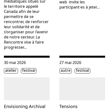
médiatiques situés sur
web invite les
le territoire appelé
participant·es à jeter…
Canada afin de leur
permettre de se
rencontrer, de renforcer
leur solidarité et de
s’organiser pour l’avenir
de notre secteur. La
Rencontre vise à faire
progresser…
Consulter « Envisioning Archival Futures with Cyanotype 
Consulter « Tensions »
30 mai 2026
27 mai 2026
Étiquette(s)
Étiquette(s)
atelier
festival
autre
festival
Envisioning Archival
Tensions