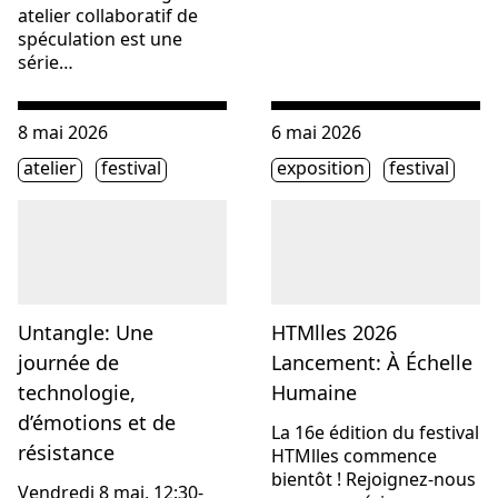
atelier collaboratif de
spéculation est une
série…
Consulter « Untangle: Une journée de technologie, d’émot
Consulter « HTMlles 2026 
8 mai 2026
6 mai 2026
Étiquette(s)
Étiquette(s)
atelier
festival
exposition
festival
Untangle: Une
HTMlles 2026
journée de
Lancement: À Échelle
technologie,
Humaine
d’émotions et de
La 16e édition du festival
résistance
HTMlles commence
bientôt ! Rejoignez-nous
Vendredi 8 mai, 12:30-