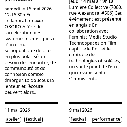
Jeudi 14 mai à 19h La
Lumière Collective (7080,
samedi le 16 mai 2026,
rue Alexandra, #506) Cet
12-16:30h En
événement est présenté
collaboration avec
en anglais En
OBORO À l’ère de
collaboration avec
l’accélération des
Feminist Media Studio
systèmes numériques et
Technospaces on Film
d’un climat
capture le flou et le
sociopolitique de plus
contexte des
en plus polarisé, un
technologies obsolètes,
besoin de rencontre, de
ou sur le point de l’être,
communauté et de
qui envahissent et
connexion semble
s’immiscent…
émerger. La douceur, la
lenteur et l’écoute
peuvent alors…
Consulter « Black Pudding : atelier collaboratif de spécula
Consulter « present form(s
11 mai 2026
9 mai 2026
Étiquette(s)
Étiquette(s)
atelier
festival
festival
performance