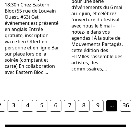
pour une série
18:30h Chez Eastern
d’événements du 6 mai
Bloc (55 rue de Louvain
au 7 juin, et célébrez
Ouest, #53) Cet
l’ouverture du festival
événement est présenté
avec nous le 6 mai –
en anglais Entrée
notez-le dans vos
gratuite, inscription
agendas ! À la suite de
via ce lien Offert en
Mouvements Partagés,
personne et en ligne Bar
cette édition des
sur place lors de la
HTMlles rassemble des
soirée (comptant et
artistes, des
carte) En collaboration
commissaires,…
avec Eastern Bloc …
2
3
4
5
6
7
8
9
…
36