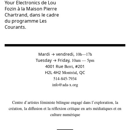
Your Electronics de Lou
Fozin à la Maison Pierre
Chartrand, dans le cadre
du programme Les
Courants.
à
Mardi
→
vendredi,
10h—17h
to
Tuesday
→
Friday,
10am — 5pm
4001 Rue
Berri
, #201
H2L 4H2
Montréal
, QC
514-845-7934
info@ada-x.org
Centre d’artistes féministe bilingue engagé dans l’exploration, la
création, la diffusion et la réflexion critique en arts médiatiques et en
culture numérique