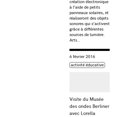
création électronique
à l’aide de petits
panneaux solaires, et
réaliseront des objets
sonores qui s’activent
grâce à différentes
sources de lumière.
Arts…
Consulter « Visite du Mus
6 février 2016
Étiquette(s)
activité éducative
Visite du Musée
des ondes Berliner
avec Lorella