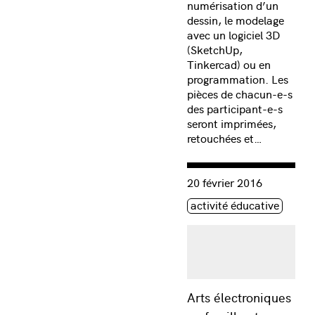
numérisation d’un
dessin, le modelage
avec un logiciel 3D
(SketchUp,
Tinkercad) ou en
programmation. Les
pièces de chacun-e-s
des participant-e-s
seront imprimées,
retouchées et…
Consulter « Arts électroni
20 février 2016
Étiquette(s)
activité éducative
Arts électroniques