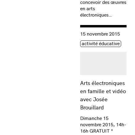
concevoir des œuvres
en arts
électroniques…
Consulter « Arts électroni
15 novembre 2015
Étiquette(s)
activité éducative
Arts électroniques
en famille et vidéo
avec Josée
Brouillard
Dimanche 15
novembre 2015, 14h-
16h GRATUIT *