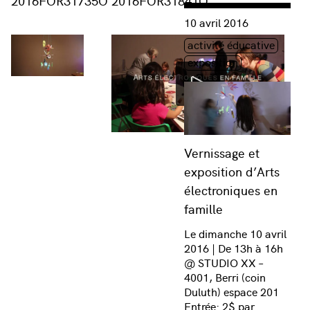
2016FOR31735O
2016FOR31841O
Consulter « Vernissage et 
10 avril 2016
Étiquette(s)
activité éducative
exposition
Vernissage et
exposition d’Arts
électroniques en
famille
Le dimanche 10 avril
2016 | De 13h à 16h
@ STUDIO XX –
4001, Berri (coin
Duluth) espace 201
Entrée: 2$ par