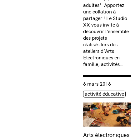
adultes* Apportez
une collation à
partager ! Le Studio
XX vous invite à
découvrir l’ensemble
des projets
réalisés lors des
ateliers d’Arts
Électroniques en
famille, activités…
Consulter « Arts électron
6 mars 2016
Étiquette(s)
activité éducative
Arts électroniques