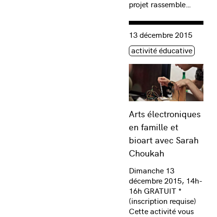
projet rassemble…
Consulter « Arts électron
13 décembre 2015
Étiquette(s)
activité éducative
Arts électroniques
en famille et
bioart avec Sarah
Choukah
Dimanche 13
décembre 2015, 14h-
16h GRATUIT *
(inscription requise)
Cette activité vous