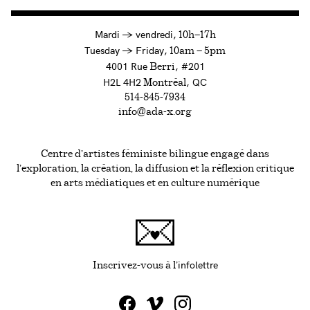
à
Mardi
→
vendredi,
10h—17h
to
Tuesday
→
Friday,
10am — 5pm
4001 Rue
, #201
Berri
H2L 4H2
, QC
Montréal
514-845-7934
info@ada-x.org
Centre d’artistes féministe bilingue engagé dans
l’exploration, la création, la diffusion et la réflexion critique
en arts médiatiques et en culture numérique
infolettre
Ce lien s'ouvrira da
Inscrivez-vous à l'