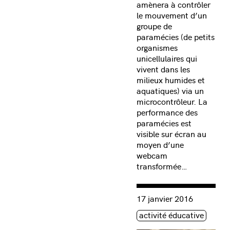
amènera à contrôler
le mouvement d’un
groupe de
paramécies (de petits
organismes
unicellulaires qui
vivent dans les
milieux humides et
aquatiques) via un
microcontrôleur. La
performance des
paramécies est
visible sur écran au
moyen d’une
webcam
transformée…
Consulter « Arts électron
17 janvier 2016
Étiquette(s)
activité éducative