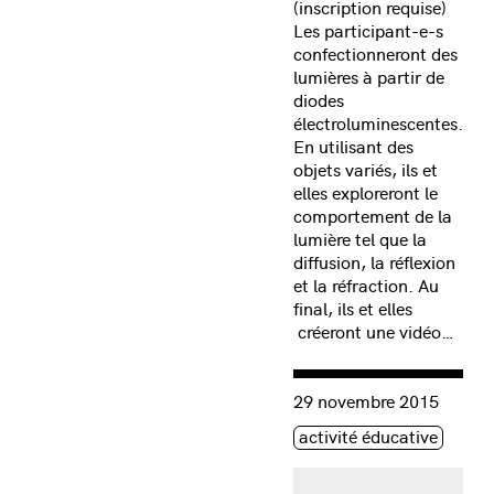
(inscription requise)
Les participant-e-s
confectionneront des
lumières à partir de
diodes
électroluminescentes.
En utilisant des
objets variés, ils et
elles exploreront le
comportement de la
lumière tel que la
diffusion, la réflexion
et la réfraction. Au
final, ils et elles
créeront une vidéo…
Consulter « Arts électroni
29 novembre 2015
Étiquette(s)
activité éducative