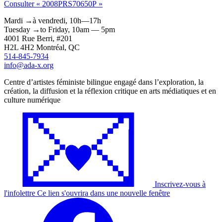
Consulter « 2008PRS70650P »
Mardi
→
à
vendredi,
10h—17h
Tuesday
→
to
Friday,
10am — 5pm
4001 Rue
Berri
, #201
H2L 4H2
Montréal
, QC
514-845-7934
info@ada-x.org
Centre d’artistes féministe bilingue engagé dans l’exploration, la
création, la diffusion et la réflexion critique en arts médiatiques et en
culture numérique
Inscrivez-vous à
l'
infolettre
Ce lien s'ouvrira dans une nouvelle fenêtre