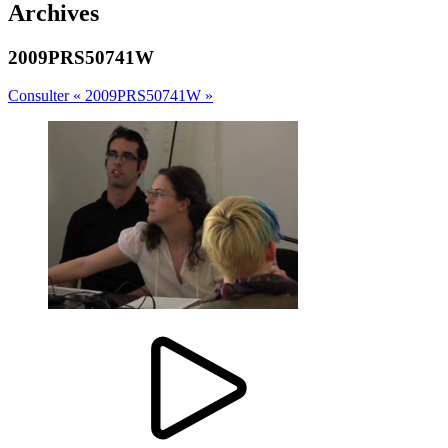
Archives
2009PRS50741W
Consulter « 2009PRS50741W »