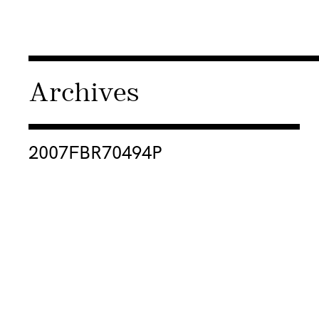
Archives
Consulter « 2007FBR70494P »
2007FBR70494P