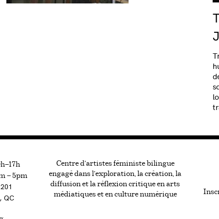
T
J
T
h
d
s
l
t
Centre d’artistes féministe bilingue
0h—17h
engagé dans l’exploration, la création, la
m — 5pm
diffusion et la réflexion critique en arts
#201
Inscr
médiatiques et en culture numérique
, QC