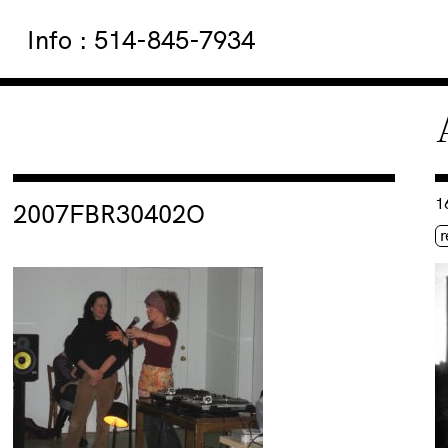
Info : 514-845-7934
Consulter « 2007FBR30402O »
C
1
2007FBR30402O
Ét
r