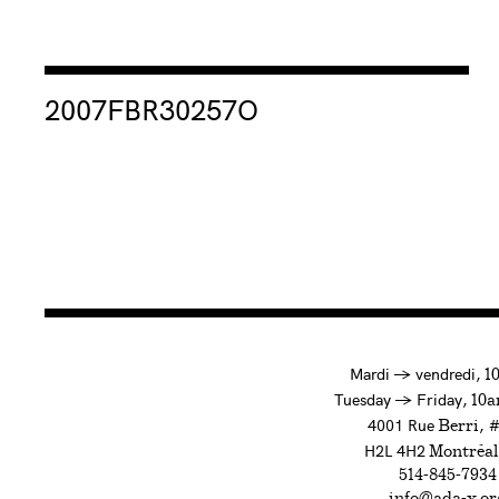
Consulter « 2007FBR30257O »
2007FBR30257O
à
Mardi
→
vendredi,
1
to
Tuesday
→
Friday,
10a
4001 Rue
, 
Berri
H2L 4H2
Montréal
514-845-7934