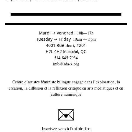
à
Mardi
→
vendredi,
10h—17h
to
Tuesday
→
Friday,
10am — 5pm
4001 Rue
Berri
, #201
H2L 4H2
Montréal
, QC
514-845-7934
info@ada-x.org
Centre d’artistes féministe bilingue engagé dans l’exploration, la
création, la diffusion et la réflexion critique en arts médiatiques et en
culture numérique
Ce lien s'ouvrira dans un
Inscrivez-vous à l'
infolettre