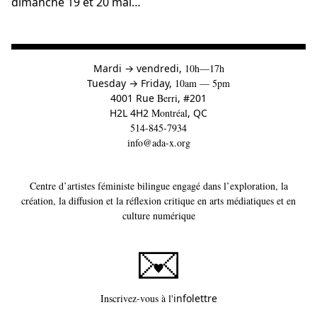
dimanche 19 et 20 mai…
à
Mardi
→
vendredi,
10h—17h
to
Tuesday
→
Friday,
10am — 5pm
4001 Rue
Berri
, #201
H2L 4H2
Montréal
, QC
514-845-7934
info@ada-x.org
Centre d’artistes féministe bilingue engagé dans l’exploration, la
création, la diffusion et la réflexion critique en arts médiatiques et en
culture numérique
Ce lien s'ouvrira dans un
Inscrivez-vous à l'
infolettre