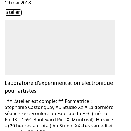
Consulter « Laboratoire d’expérimentation électronique p
19 mai 2018
Étiquette(s)
atelier
Laboratoire d’expérimentation électronique
pour artistes
** L’atelier est complet ** Formatrice :
Stephanie Castonguay Au Studio XX * La dernière
séance se déroulera au Fab Lab du PEC (métro
Pie-IX – 1691 Boulevard Pie-IX, Montréal). Horaire
– (20 heures au total) Au Studio XX -Les samedi et