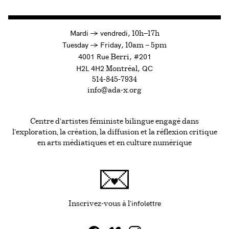
à
Mardi
→
vendredi,
10h—17h
to
Tuesday
→
Friday,
10am — 5pm
4001 Rue
, #201
Berri
H2L 4H2
, QC
Montréal
514-845-7934
info@ada-x.org
Centre d’artistes féministe bilingue engagé dans
l’exploration, la création, la diffusion et la réflexion critique
en arts médiatiques et en culture numérique
infolettre
Ce lien s'ouvrira da
Inscrivez-vous à l'