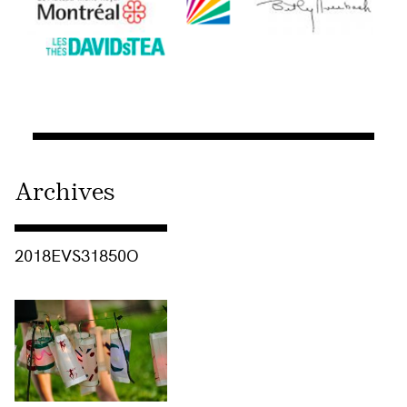
Archives
Consulter « 2018EVS31850O »
2018EVS31850O