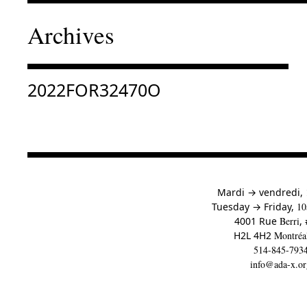
Archives
Consulter « 2022FOR32470O »
2022FOR32470O
à
Mardi
→
vendredi,
to
Tuesday
→
Friday,
10
4001 Rue
Berri
,
H2L 4H2
Montréa
514-845-793
info@ada-x.or