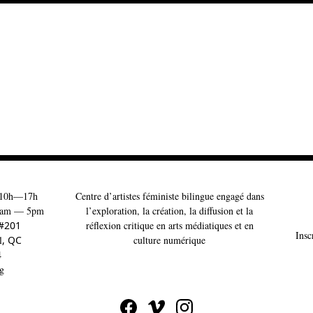
10h—17h
Centre d’artistes féministe bilingue engagé dans
am — 5pm
l’exploration, la création, la diffusion et la
 #201
réflexion critique en arts médiatiques et en
Insc
l
, QC
culture numérique
4
g