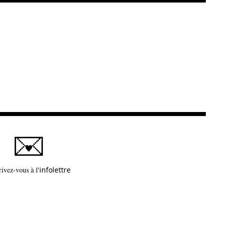
Ce lien s'ouvrira dans une nouvelle fenêtre
rivez-vous à l'
infolettre