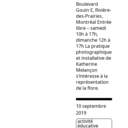
Boulevard
Gouin E, Rivière-
des-Prairies,
Montréal Entrée
libre – samedi
10h à 17h,
dimanche 12h à
17h La pratique
photographique
et installative de
Katherine
Melançon
s’intéresse à la
représentation
de la flore.
Consulter « LES COURANTS
10 septembre
2019
activité
Étiquette(s)
éducative