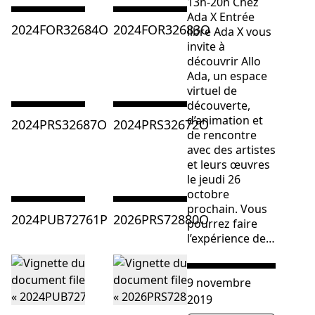
13h-20h Chez
Ada X Entrée
Consulter « 2024FOR32684O »
Consulter « 2024FOR32683O »
2024FOR32684O
2024FOR32683O
libre Ada X vous
invite à
découvrir Allo
Ada, un espace
virtuel de
découverte,
Consulter « 2024PRS32687O »
Consulter « 2024PRS32672O »
d’animation et
2024PRS32687O
2024PRS32672O
de rencontre
avec des artistes
et leurs œuvres
le jeudi 26
octobre
prochain. Vous
Consulter « 2024PUB72761P »
Consulter « 2026PRS72880O »
2024PUB72761P
2026PRS72880O
pourrez faire
l’expérience de…
Consulter « LES COURANT
9 novembre
2019