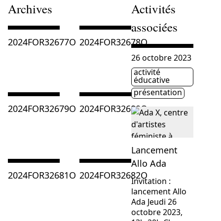
Archives
Activités
associées
Consulter « 2024FOR32677O »
Consulter « 2024FOR32678O »
2024FOR32677O
2024FOR32678O
Consulter « Lancement A
26 octobre 2023
activité
Étiquette(s)
éducative
présentation
Consulter « 2024FOR32679O »
Consulter « 2024FOR32680O »
2024FOR32679O
2024FOR32680O
Lancement
Allo Ada
Consulter « 2024FOR32681O »
Consulter « 2024FOR32682O »
2024FOR32681O
2024FOR32682O
Invitation :
lancement Allo
Ada Jeudi 26
octobre 2023,