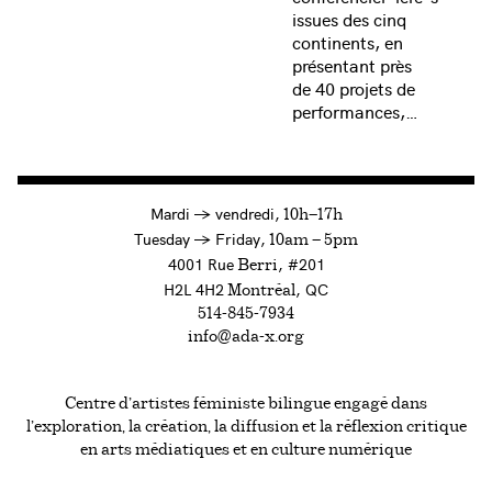
issues des cinq
continents, en
présentant près
de 40 projets de
performances,…
à
Mardi
→
vendredi,
10h—17h
to
Tuesday
→
Friday,
10am — 5pm
4001 Rue
, #201
Berri
H2L 4H2
, QC
Montréal
514-845-7934
info@ada-x.org
Centre d’artistes féministe bilingue engagé dans
l’exploration, la création, la diffusion et la réflexion critique
en arts médiatiques et en culture numérique