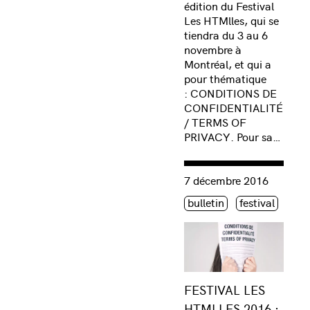
édition du Festival
Les HTMlles, qui se
tiendra du 3 au 6
novembre à
Montréal, et qui a
pour thématique
: CONDITIONS DE
CONFIDENTIALITÉ
/ TERMS OF
PRIVACY. Pour sa…
Consulter « FESTIVAL LES
7 décembre 2016
Étiquette(s)
bulletin
festival
FESTIVAL LES
HTMLLES 2016 :