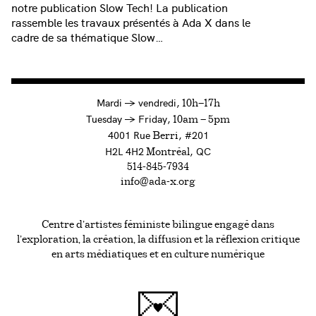
notre publication Slow Tech! La publication
rassemble les travaux présentés à Ada X dans le
cadre de sa thématique Slow…
à
Mardi
→
vendredi,
10h—17h
to
Tuesday
→
Friday,
10am — 5pm
4001 Rue
, #201
Berri
H2L 4H2
, QC
Montréal
514-845-7934
info@ada-x.org
Centre d’artistes féministe bilingue engagé dans
l’exploration, la création, la diffusion et la réflexion critique
en arts médiatiques et en culture numérique