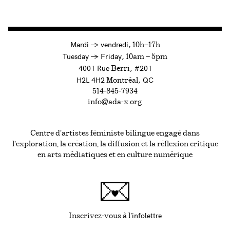
à
Mardi
→
vendredi,
10h—17h
to
Tuesday
→
Friday,
10am — 5pm
4001 Rue
, #201
Berri
H2L 4H2
, QC
Montréal
514-845-7934
info@ada-x.org
Centre d’artistes féministe bilingue engagé dans
l’exploration, la création, la diffusion et la réflexion critique
en arts médiatiques et en culture numérique
infolettre
Ce lien s'ouvrira da
Inscrivez-vous à l'