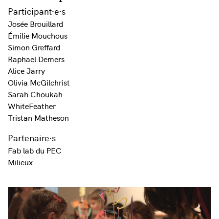
Participant·e·s
Josée Brouillard
Émilie Mouchous
Simon Greffard
Raphaël Demers
Alice Jarry
Olivia McGilchrist
Sarah Choukah
WhiteFeather
Tristan Matheson
Partenaire·s
Fab lab du PEC
Milieux