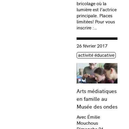
bricolage où la
lumière est l’actrice
principale. Places
limitées! Pour vous
inscrire :…
Consulter « Arts médiatiq
26 février 2017
Étiquette(s)
activité éducative
Arts médiatiques
en famille au
Musée des ondes
Avec Émilie
Mouchous
Dimanche 26