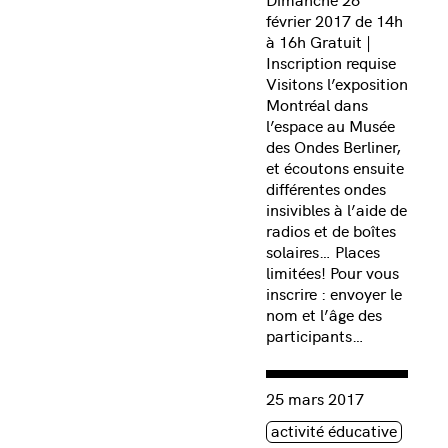
février 2017 de 14h
à 16h Gratuit |
Inscription requise
Visitons l’exposition
Montréal dans
l’espace au Musée
des Ondes Berliner,
et écoutons ensuite
différentes ondes
insivibles à l’aide de
radios et de boîtes
solaires… Places
limitées! Pour vous
inscrire : envoyer le
nom et l’âge des
participants…
Consulter « Arts médiatiq
25 mars 2017
Étiquette(s)
activité éducative