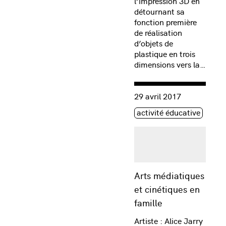
l’impression 3D en
détournant sa
fonction première
de réalisation
d’objets de
plastique en trois
dimensions vers la…
Consulter « Arts médiatiqu
29 avril 2017
Étiquette(s)
activité éducative
Arts médiatiques
et cinétiques en
famille
Artiste : Alice Jarry