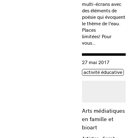
multi-écrans avec
des éléments de
poésie qui évoquent
le thème de l’eau.
Places
limitées! Pour
vous…
Consulter « Arts médiatiqu
27 mai 2017
Étiquette(s)
activité éducative
Arts médiatiques
en famille et
bioart