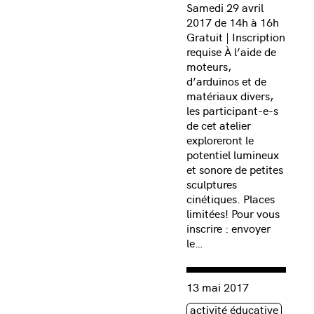
Samedi 29 avril
2017 de 14h à 16h
Gratuit | Inscription
requise À l’aide de
moteurs,
d’arduinos et de
matériaux divers,
les participant-e-s
de cet atelier
exploreront le
potentiel lumineux
et sonore de petites
sculptures
cinétiques. Places
limitées! Pour vous
inscrire : envoyer
le…
Consulter « Arts médiatiqu
13 mai 2017
Étiquette(s)
activité éducative