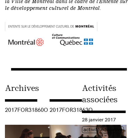
la Ville de Montréal dans le cadre de l’Entente sur
le développement culturel de Montréal.
Archives
Activités
associées
Consulter « 2017FOR31860O »
Consulter « 2017FOR31863O »
2017FOR31860O
2017FOR31863O
Consulter « Arts médiatiqu
28 janvier 2017
Étiquette(s)
activité éducative