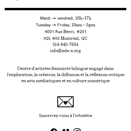
à
Mardi
→
vendredi,
10h—17h
to
Tuesday
→
Friday,
10am — 5pm
4001 Rue
, #201
Berri
H2L 4H2
, QC
Montréal
514-845-7934
info@ada-x.org
Centre d’artistes féministe bilingue engagé dans
l’exploration, la création, la diffusion et la réflexion critique
en arts médiatiques et en culture numérique
infolettre
Ce lien s'ouvrira da
Inscrivez-vous à l'