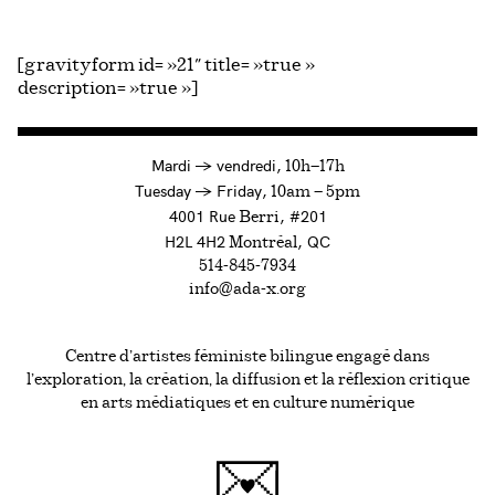
[gravityform id= »21″ title= »true »
description= »true »]
à
Mardi
→
vendredi,
10h—17h
to
Tuesday
→
Friday,
10am — 5pm
4001 Rue
, #201
Berri
H2L 4H2
, QC
Montréal
514-845-7934
info@ada-x.org
Centre d’artistes féministe bilingue engagé dans
l’exploration, la création, la diffusion et la réflexion critique
en arts médiatiques et en culture numérique