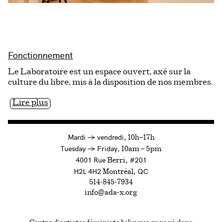
Fonctionnement
Le Laboratoire est un espace ouvert, axé sur la
culture du libre, mis à la disposition de nos membres.
Lire plus
à
Mardi
→
vendredi,
10h—17h
to
Tuesday
→
Friday,
10am — 5pm
4001 Rue
, #201
Berri
H2L 4H2
, QC
Montréal
514-845-7934
info@ada-x.org