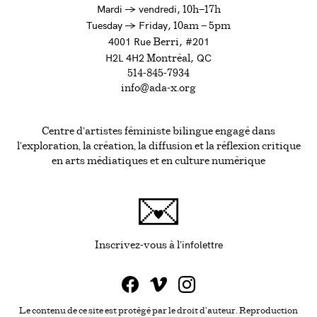
à
Mardi
→
vendredi,
10h—17h
to
Tuesday
→
Friday,
10am — 5pm
4001 Rue
, #201
Berri
H2L 4H2
, QC
Montréal
514-845-7934
info@ada-x.org
Centre d’artistes féministe bilingue engagé dans
l’exploration, la création, la diffusion et la réflexion critique
en arts médiatiques et en culture numérique
infolettre
Ce lien s'ouvrira da
Inscrivez-vous à l'
Le contenu de ce site est protégé par le droit d'auteur. Reproduction