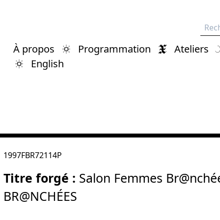
Rech
À propos
Programmation
Ateliers
English
1997FBR72114P
Titre forgé :
Salon Femmes Br@nchée
BR@NCHÉES