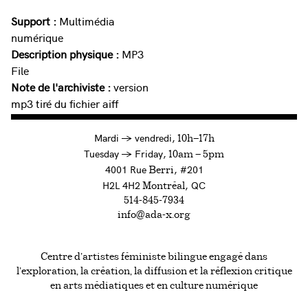
Support :
Multimédia
numérique
Description physique :
MP3
File
Note de l'archiviste :
version
mp3 tiré du fichier aiff
à
Mardi
→
vendredi,
10h—17h
to
Tuesday
→
Friday,
10am — 5pm
4001 Rue
, #201
Berri
H2L 4H2
, QC
Montréal
514-845-7934
info@ada-x.org
Centre d’artistes féministe bilingue engagé dans
l’exploration, la création, la diffusion et la réflexion critique
en arts médiatiques et en culture numérique