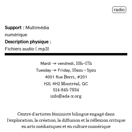
radio
Support :
Multimédia
numérique
Description physique :
Fichiers audio (.mp3)
à
Mardi
→
vendredi,
10h—17h
to
Tuesday
→
Friday,
10am — 5pm
4001 Rue
, #201
Berri
H2L 4H2
, QC
Montréal
514-845-7934
info@ada-x.org
Centre d’artistes féministe bilingue engagé dans
l’exploration, la création, la diffusion et la réflexion critique
en arts médiatiques et en culture numérique