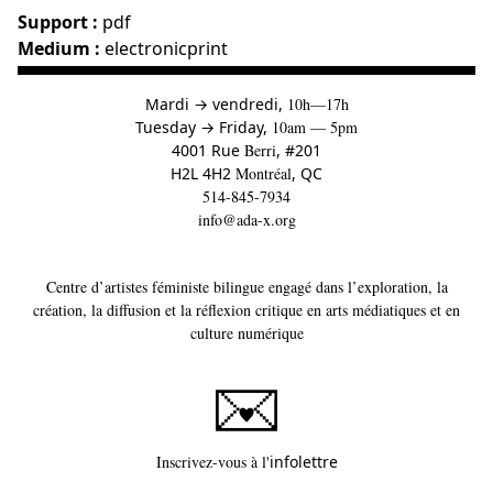
Support :
pdf
Medium :
electronicprint
à
Mardi
→
vendredi,
10h—17h
to
Tuesday
→
Friday,
10am — 5pm
4001 Rue
Berri
, #201
H2L 4H2
Montréal
, QC
514-845-7934
info@ada-x.org
Centre d’artistes féministe bilingue engagé dans l’exploration, la
création, la diffusion et la réflexion critique en arts médiatiques et en
culture numérique
Ce lien s'ouvrira dans un
Inscrivez-vous à l'
infolettre