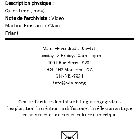
Description physique :
QuickTime (.mov)
Note de l'archiviste :
Video :
Martine Frossard + Claire
Friant
à
Mardi
→
vendredi,
10h—17h
to
Tuesday
→
Friday,
10am — 5pm
4001 Rue
, #201
Berri
H2L 4H2
, QC
Montréal
514-845-7934
info@ada-x.org
Centre d’artistes féministe bilingue engagé dans
l’exploration, la création, la diffusion et la réflexion critique
en arts médiatiques et en culture numérique