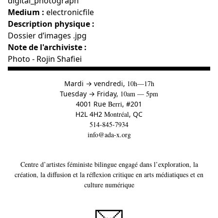
digital_photograph
Medium :
electronicfile
Description physique :
Dossier d’images .jpg
Note de l'archiviste :
Photo - Rojin Shafiei
à
Mardi
→
vendredi,
10h—17h
to
Tuesday
→
Friday,
10am — 5pm
4001 Rue
Berri
, #201
H2L 4H2
Montréal
, QC
514-845-7934
info@ada-x.org
Centre d’artistes féministe bilingue engagé dans l’exploration, la
création, la diffusion et la réflexion critique en arts médiatiques et en
culture numérique