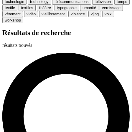
technologie
technology
télécommunications
télévision
temps
textile
textiles
théâtre
typographie
urbanité
vernissage
vêtement
vidéo
vieillissement
violence
vjing
voix
workshop
Résultats de recherche
résultats trouvés