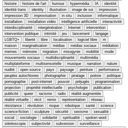
histoire
histoire de l'art
humour
hypermédia
IA
identité
identité trans
identity
illustration
image de soi
impression
impression 3D
improvisation
in situ
inclusion
informatique
installation
installation vidéo
intelligence artificielle
interactivité
interdisciplinarité
intergénération
Internet
intervention
intervention publique
intimité
jeu
lancement
langage
LGBTQ+
liberté
libre
localisation
logiciel libre
m
maison
marginalisation
médias
médias sociaux
médiation
memes
mémoire
migration
misogynie
mobilité
mode
mouvements sociaux
multidisciplinarité
multimédia
multiplateforme
multisensorielle
musique
narration
nature
nudité
open source
pays
paysage
peinture
performance
peuples autochtones
photographie
piratage
poésie
politique
pornographie
post-internet
pouvoir
préjugés
programmation
projection
propriété intellectuelle
psychologie
publication
publicité
queer
racisme
radio
réalité augmentée
réalité virtuelle
récit
remix
représentation
réseau
résistance
révolution
risque
robotique
santé
science
science-fiction
sculpture
sécurité
sexisme
sexualité
social
sociologie
solidarité
spiritualité
spoken word
stéréoscopie
subjectivité
subversion
surveillance