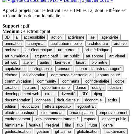
Appel à projets pour le festival Les HTMlles 12, dont le thème est
« Conditions de confidentialité. »
Support :
pdf
Medium :
electronicprint
3D
a
accessibilité
action
activisme
ael
agentivité
animation
anonymat
application mobile
architecture
archive
archives
art électronique
art interactif
art médiatique
art numérique
art participatif
art public
art sonore
art visuel
art web
atelier
audio
bien-être
bioart
biométrie
capitalisme
cartographie
censure
centre d’artistes autogéré
cinéma
collaboration
commerce électronique
communauté
communication
community
communs
confidentialité
corps
création
culture
cyberféminisme
danse
design
dessin
développement web
direct
diversité
DIY
djing
documentation
données
droit d'auteur
économie
écrits
édition
éducation
effets spéciaux
égoportrait
électroacoustique
electronic art
émancipation
empouvoirement
environnement
environnement immersif
espace
espace public
féminisme
festiva
festival
film
flux
futur
genre
géolocalisation
gestion
gif animé
globalisation
hacktivisme