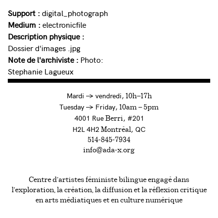
Support :
digital_photograph
Medium :
electronicfile
Description physique :
Dossier d'images .jpg
Note de l'archiviste :
Photo:
Stephanie Lagueux
à
Mardi
→
vendredi,
10h—17h
to
Tuesday
→
Friday,
10am — 5pm
4001 Rue
, #201
Berri
H2L 4H2
, QC
Montréal
514-845-7934
info@ada-x.org
Centre d’artistes féministe bilingue engagé dans
l’exploration, la création, la diffusion et la réflexion critique
en arts médiatiques et en culture numérique