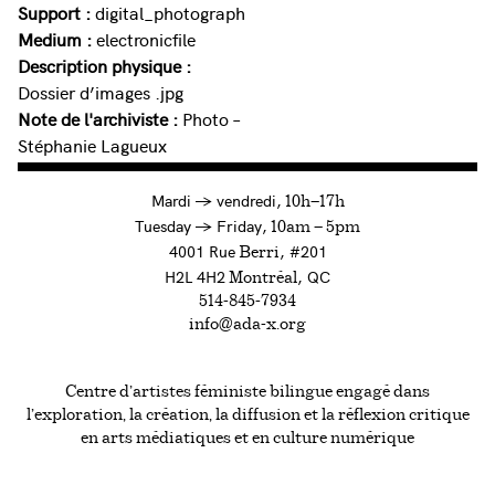
Support :
digital_photograph
Medium :
electronicfile
Description physique :
Dossier d’images .jpg
Note de l'archiviste :
Photo –
Stéphanie Lagueux
à
Mardi
→
vendredi,
10h—17h
to
Tuesday
→
Friday,
10am — 5pm
4001 Rue
, #201
Berri
H2L 4H2
, QC
Montréal
514-845-7934
info@ada-x.org
Centre d’artistes féministe bilingue engagé dans
l’exploration, la création, la diffusion et la réflexion critique
en arts médiatiques et en culture numérique