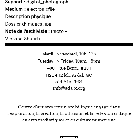
Support :
digital_photograph
Medium :
electronicfile
Description physique :
Dossier d’images .jpg
Note de l'archiviste :
Photo –
Vjosana Shkurti
à
Mardi
→
vendredi,
10h—17h
to
Tuesday
→
Friday,
10am — 5pm
4001 Rue
, #201
Berri
H2L 4H2
, QC
Montréal
514-845-7934
info@ada-x.org
Centre d’artistes féministe bilingue engagé dans
l’exploration, la création, la diffusion et la réflexion critique
en arts médiatiques et en culture numérique